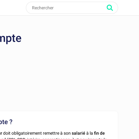
ompte
pte ?
ur
doit obligatoirement remettre à son
salarié
à la
fin de