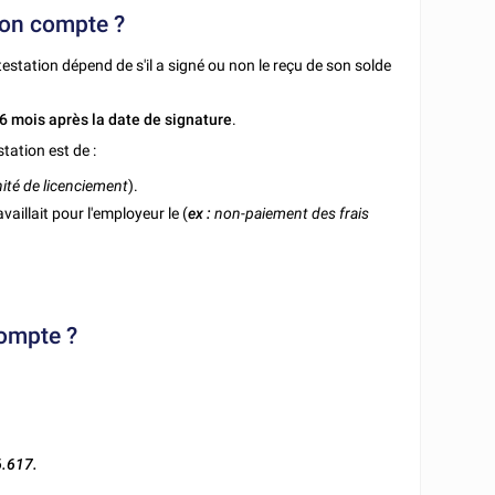
 ton compte ?
testation dépend de s'il a signé ou non le reçu de son solde
6 mois après la date de signature
.
station est de :
té de licenciement
).
vaillait pour l'employeur le (
ex :
non-paiement des frais
compte ?
.617.