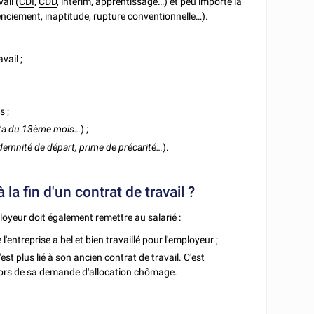
ail (
CDI
,
CDD
, intérim, apprentissage…) et peu importe la
cenciement
,
inaptitude
,
rupture conventionnelle
…).
vail ;
s ;
ta du 13
ème
mois…
) ;
demnité de départ, prime de précarité…
).
a fin d'un contrat de travail ?
ployeur doit également remettre au salarié :
 l'entreprise a bel et bien travaillé pour l'employeur ;
'est plus lié à son ancien contrat de travail. C'est
ors de sa demande d'allocation chômage.