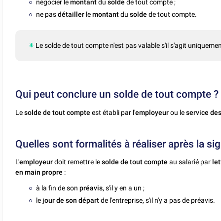
négocier le
montant
du
solde
de tout compte ;
ne pas
détailler
le
montant
du
solde
de tout compte.
Le solde de tout compte n'est pas valable s'il s'agit uniquement
Qui peut conclure un solde de tout compte ?
Le
solde de tout compte
est établi par l'
employeur
ou le
service de
Quelles sont formalités à réaliser après la s
L'
employeur
doit remettre le
solde de tout compte
au salarié par
le
en main propre
:
à la fin de son
préavis
, s'il y en a un ;
le
jour de son départ
de l'entreprise, s'il n'y a pas de préavis.