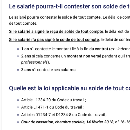
Le salarié pourra-t-il contester son solde de
Le salarié pourra contester le
solde de tout compte
. Le délai de con
de tout compte.
Si le salarié a signé le reçu de solde de tout compte
, le délai est de
Si le salarié n'a pas signé le solde de tout compte
, le délai de conte
1 an
s'il conteste le montant lié à la
fin du contrat
(
ex :
indemni
2 ans
si cela concerne un
montant non versé
pendant qu'il tra
professionnels
).
3 ans
s'il conteste ses
salaires
.
Quelle est la loi applicable au solde de tout 
Article L1234-20 du Code du travail ;
Article L1471-1 du Code du travail ;
Articles D1234-7 et D1234-8 du Code du travail ;
Cour
de
cassation
,
chambre sociale
,
14 février 2018
,
n
°
16-16