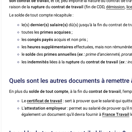
son contrat de travail
, et ce, peu importe la nature du contrat de trav
raison de la
rupture
du
contrat de travail
(fin de CDD,
démission
,
li
Le solde de tout compte récapitule :
le(s)
dernier(s) salaire(s)
dû(s) jusqu'à la fin du contrat de tra
toutes les
primes acquises
;
les
congés payés
acquis et non pris ;
les
heures supplémentaires
effectuées, mais non rémunérée
le
solde
des
primes annuelles (
ex :
prime d'ancienneté, prora
les
indemnités
liées à la
rupture
du
contrat de travail
(
ex :
in
Quels sont les autres documents à remettre à l
En plus du
solde de tout compte
, à la fin du
contrat de travail
, l'em
Le
certificat de travail
: sert à prouver que le salarié qui quitte
L
'attestation employeur
: permet au salarié de prouver qu'il n
également un document qu'il devra fournir à
France Travail
l