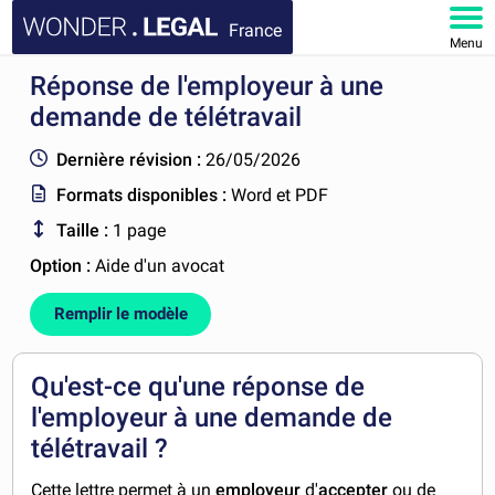
France
Menu
Réponse de l'employeur à une
ACCUEIL
demande de télétravail
DOCUMENTS
Dernière révision :
26/05/2026
Formats disponibles :
Word et PDF
FAQ
Taille :
1 page
MON COMPTE
Option :
Aide d'un avocat
Remplir le modèle
Qu'est-ce qu'une réponse de
l'employeur à une demande de
télétravail ?
Cette lettre permet à un
employeur
d'
accepter
ou de