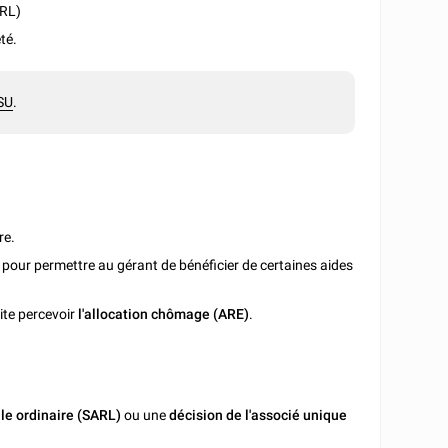
URL)
té.
SU
.
re.
pour permettre au gérant de bénéficier de certaines aides
ite percevoir
l'allocation chômage (ARE)
.
e ordinaire (SARL)
ou une
décision de l'associé unique