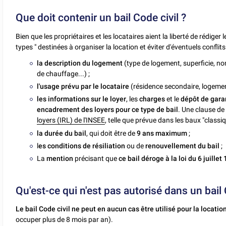
Que doit contenir un bail Code civil ?
Bien que les propriétaires et les locataires aient la liberté de rédiger l
types " destinées à organiser la location et éviter d'éventuels conflits
la description du logement
(type de logement, superficie, n
de chauffage...) ;
l'usage prévu par le locataire
(résidence secondaire, logement
les informations sur le loyer
, les
charges
et le
dépôt de gara
encadrement des loyers pour ce type de bail
. Une clause de
loyers (IRL) de l'INSEE
, telle que prévue dans les baux "classiqu
la durée du bail
, qui doit être de
9 ans maximum
;
l
es conditions de résiliation
ou de
renouvellement du bail
;
La
mention
précisant que
ce bail déroge à la loi du 6 juillet
Qu'est-ce qui n'est pas autorisé dans un bail 
Le bail Code civil ne peut en aucun cas être utilisé pour la locati
occuper plus de 8 mois par an).