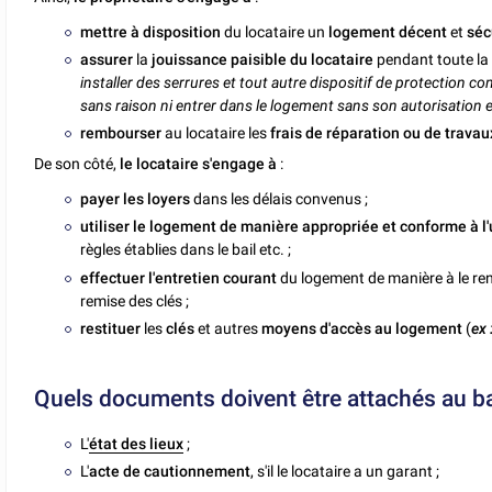
mettre à disposition
du locataire un
logement décent
et
séc
assurer
la
jouissance paisible du locataire
pendant toute la 
installer des serrures et tout autre dispositif de protection con
sans raison ni entrer dans le logement sans son autorisation 
rembourser
au locataire les
frais de réparation ou de travau
De son côté,
le locataire s'engage à
:
payer les loyers
dans les délais convenus ;
utiliser le logement de manière appropriée et conforme à 
règles établies dans le bail etc. ;
effectuer l'entretien courant
du logement de manière à le rendr
remise des clés ;
restituer
les
clés
et autres
moyens d'accès au logement
(
ex 
Quels documents doivent être attachés au bai
L'
état des lieux
;
L'
acte de cautionnement
, s'il le locataire a un garant ;