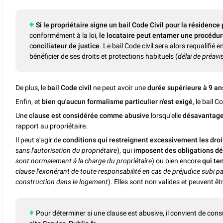
Si le propriétaire signe un bail Code Civil pour la résidence
conformément à la loi,
le locataire peut entamer une procédur
c
onciliateur de justice
. Le bail Code civil sera alors requalifié e
bénéficier de ses droits et protections habituels (
délai de préavi
De plus, le
bail Code civil
ne peut avoir une
durée supérieure à 9 an
Enfin, et
bien qu'aucun formalisme particulier n'est exigé
, le bail 
Une
clause est considérée comme abusive
lorsqu'elle
désavantag
rapport au propriétaire.
Il peut s'agir de
conditions qui restreignent excessivement les droi
sans l'autorisation du propriétaire
), qui
imposent des obligations d
sont normalement à la charge du propriétaire
) ou bien encore
qui te
clause l'exonérant de toute responsabilité en cas de préjudice subi pa
construction dans le logement
). Elles sont non valides et peuvent êt
Pour déterminer si une clause est abusive, il convient de cons