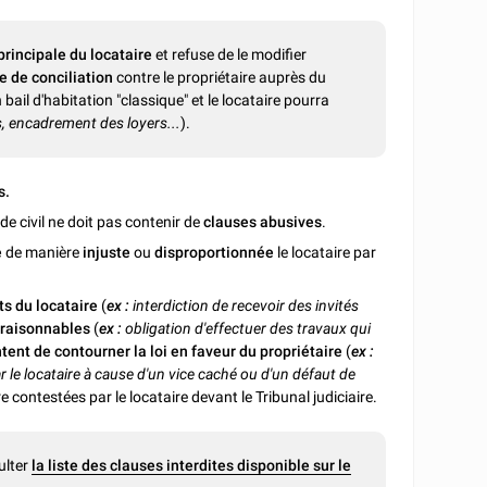
 principale du locataire
et refuse de le modifier
e de conciliation
contre le propriétaire auprès du
n bail d'habitation "classique" et le locataire pourra
s, encadrement des loyers...
).
s.
Code civil ne doit pas contenir de
clauses abusives
.
e
de manière
injuste
ou
disproportionnée
le locataire par
ts du locataire
(
ex :
interdiction de recevoir des invités
éraisonnables
(
ex :
obligation d'effectuer des travaux qui
ntent de contourner la loi en faveur du propriétaire
(
ex :
r le locataire à cause d'un vice caché ou d'un défaut de
re contestées par le locataire devant le Tribunal judiciaire.
ulter
la liste des clauses interdites disponible sur le