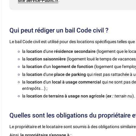
site Service-Public.fr
.
Qui peut rédiger un bail Code civil ?
Le bail Code civil est utilisé pour des locations spécifiques telles que 
la
location
d'une
résidence secondaire
(logement que le loca
la
location saisonnière
(logement loué le temps de vacances,
la
location
d'un
logement de fonction
(logement que l'employ
la
location
d'une
place de parking
qui n'est pas rattachée à u
la
location
d'un
local à usage commercial
qui ne sont pas des
entrepôts...
) ;
la
location
de
terrains à usage non agricole
(
ex :
terrain nu
).
Quelles sont les obligations du propriétaire e
Le propriétaire et le locataire sont soumis à des obligations similaire
Ainsi,
le propriétaire s'engage à
: