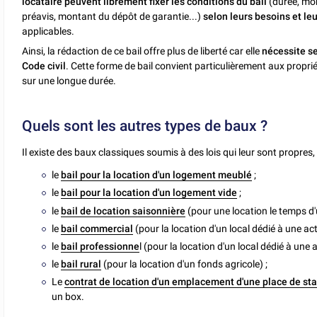
locataire peuvent librement fixer les conditions du bail
(durée, mon
préavis, montant du dépôt de garantie...)
selon leurs besoins et le
applicables.
Ainsi, la rédaction de ce bail offre plus de liberté car elle
nécessite se
Code civil
. Cette forme de bail convient particulièrement aux propri
sur une longue durée.
Quels sont les autres types de baux ?
Il existe des baux classiques soumis à des lois qui leur sont propres, 
le
bail pour la location d'un logement meublé
;
le
bail pour la location d'un logement vide
;
le
bail de location saisonnière
(pour une location le temps d'
le
bail commercial
(pour la location d'un local dédié à une act
le
bail professionne
l (pour la location d'un local dédié à une ac
le
bail rural
(pour la location d'un fonds agricole) ;
Le
contrat de location d'un emplacement d'une place de s
un box.