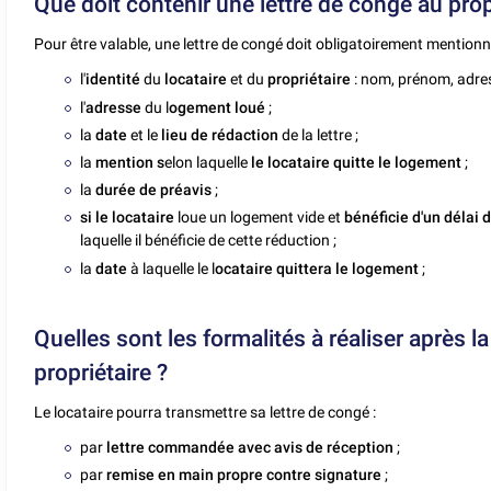
Que doit contenir une lettre de congé au prop
Pour être valable, une lettre de congé doit obligatoirement mentionne
l'
identité
du
locataire
et du
propriétaire
: nom, prénom, adre
l'
adresse
du l
ogement loué
;
la
date
et le
lieu de rédaction
de la lettre ;
la
mention s
elon laquelle
le locataire quitte le logement
;
la
durée de préavis
;
si le locataire
loue un logement vide et
bénéficie d'un délai 
laquelle il bénéficie de cette réduction ;
la
date
à laquelle le l
ocataire quittera le logement
;
Quelles sont les formalités à réaliser après l
propriétaire ?
Le locataire pourra transmettre sa lettre de congé :
par
lettre commandée avec avis de réception
;
par
remise en main propre contre signature
;