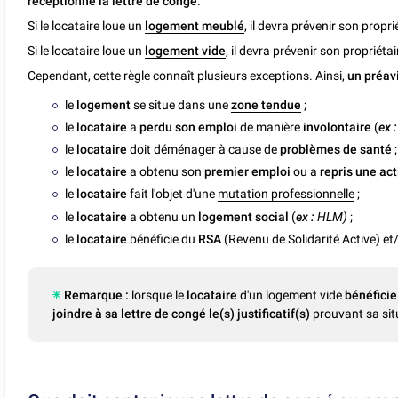
réceptionné la lettre de congé
.
Si le locataire loue un
logement meublé
, il devra prévenir son propri
Si le locataire loue un
logement vide
, il devra prévenir son propriéta
Cependant, cette règle connaît plusieurs exceptions. Ainsi,
un préavi
le
logement
se situe dans une
zone tendue
;
le
locataire
a
perdu son emploi
de manière
involontaire
(
ex :
le
locataire
doit déménager à cause de
problèmes de santé
;
le
locataire
a obtenu son
premier emploi
ou a
repris une act
le
locataire
fait l'objet d'une
mutation professionnelle
;
le
locataire
a obtenu un
logement social
(
ex :
HLM)
;
le
locataire
bénéficie du
RSA
(Revenu de Solidarité Active) et/
Remarque :
lorsque le
locataire
d'un logement vide
bénéficie
joindre à sa lettre de congé le(s) justificatif(s)
prouvant sa sit