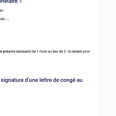
riétaire ?
r :
sse… ;
de préavis raccourci
de 1 mois au lieu de 3 : la
raison
pour
a signature d'une lettre de congé au