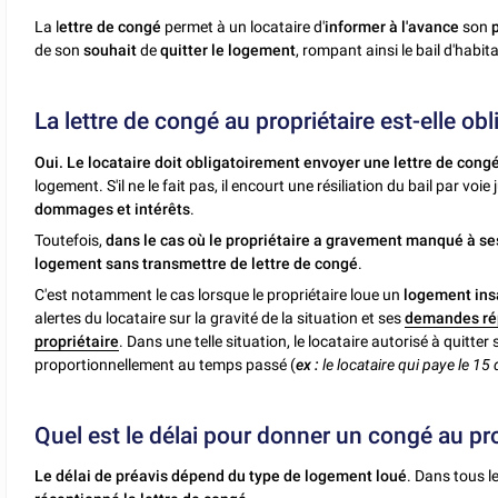
La l
ettre de congé
permet à un locataire d'
informer à l'avance
son
de son
souhait
de
quitter le logement
, rompant ainsi le bail d'habitat
La lettre de congé au propriétaire est-elle obl
Oui.
Le locataire doit obligatoirement envoyer une lettre de congé
logement. S'il ne le fait pas, il encourt une résiliation du bail par voie
dommages et intérêts
.
Toutefois,
dans le cas où le propriétaire a gravement manqué à ses o
logement sans transmettre de lettre de congé
.
C'est notamment le cas lorsque le propriétaire loue un
logement ins
alertes du locataire sur la gravité de la situation et ses
demandes rép
propriétaire
. Dans une telle situation, le locataire autorisé à quitt
proportionnellement au temps passé (
ex :
le locataire qui paye le 15
Quel est le délai pour donner un congé au pro
Le délai de préavis dépend du type de logement loué
. Dans tous l