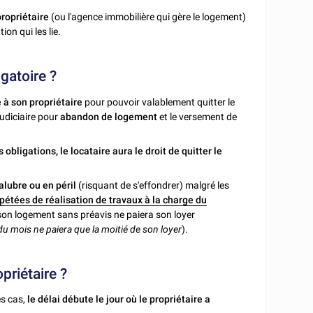
propriétaire
(ou l'agence immobilière qui gère le logement)
ion qui les lie.
igatoire ?
 à son propriétaire
pour pouvoir valablement quitter le
 judiciaire pour
abandon de logement
et le versement de
bligations, le locataire aura le droit de quitter le
alubre ou en péril
(risquant de s'effondrer) malgré les
étées de réalisation de travaux à la charge du
er son logement sans préavis ne paiera son loyer
 du mois ne paiera que la moitié de son loyer
).
priétaire ?
es cas,
le délai débute le jour où le propriétaire a