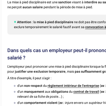
La mise à pied disciplinaire est une
sanction
visant à
interdire au sa
ne perçoit
aucun salaire
pendant la période de mise à pied.
Attention
: la
mise à pied disciplinaire
ne doit pas être conf
exclure temporairement le salarié fautif avant sa
convocation à
Dans quels cas un employeur peut-il prononce
salarié ?
L'employeur peut prononcer une mise à pied disciplinaire lorsque la
f
pour
justifier une exclusion temporaire
, mais
pas suffisamment g
À titre d'exemple, il peut s'agir :
d'un
non-respect
du
règlement intérieur de l'entreprise
(
ex 
d'un
manquement
aux
obligations
du
contrat de travail
(
ex 
relevant de sa fiche de poste...
) ;
d'un
comportement violent
(
ex :
injure envers un supérieur h