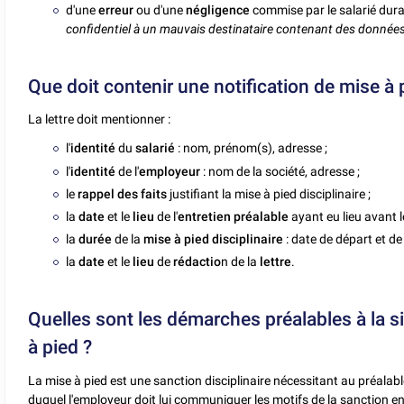
d'une
erreur
ou d'une
négligence
commise par le salarié duran
confidentiel à un mauvais destinataire contenant des donnée
Que doit contenir une notification de mise à 
La lettre doit mentionner :
l'
identité
du
salarié
: nom, prénom(s), adresse ;
l'
identité
de l'
employeur
: nom de la société, adresse ;
le
rappel des faits
justifiant la mise à pied disciplinaire ;
la
date
et le
lieu
de l'
entretien préalable
ayant eu lieu avant l
la
durée
de la
mise à pied disciplinaire
: date de départ et de 
la
date
et le
lieu
de
rédactio
n de la
lettre
.
Quelles sont les démarches préalables à la s
à pied ?
La mise à pied est une sanction disciplinaire nécessitant au préalabl
duquel l'employeur doit lui communiquer les motifs de la sanction envi