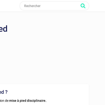
ied
ed ?
ion de
mise à pied disciplinaire.