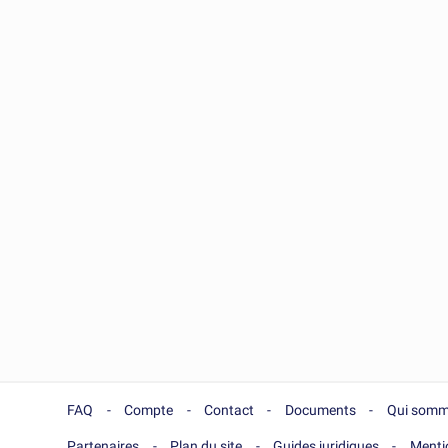
FAQ
Compte
Contact
Documents
Qui somm
Partenaires
Plan du site
Guides juridiques
Menti