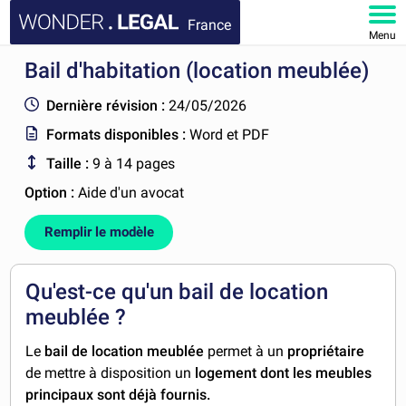
France
Menu
Bail d'habitation (location meublée)
ACCUEIL
Dernière révision :
24/05/2026
DOCUMENTS
Formats disponibles :
Word et PDF
Taille :
9 à 14 pages
FAQ
Option :
Aide d'un avocat
MON COMPTE
Remplir le modèle
Qu'est-ce qu'un bail de location
meublée ?
Le
bail de location meublée
permet à un
propriétaire
de mettre à disposition un
logement dont
les
meubles
principaux
sont
déjà fournis.