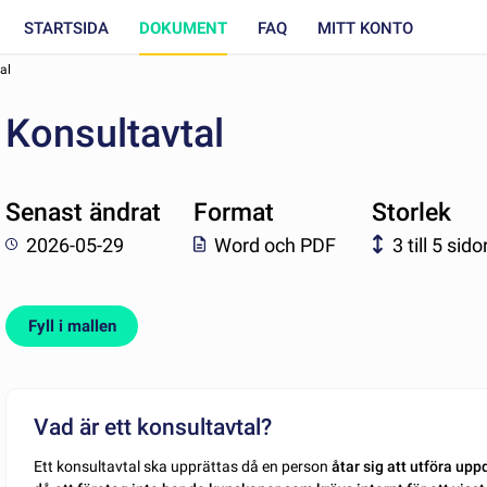
STARTSIDA
DOKUMENT
FAQ
MITT KONTO
al
Konsultavtal
Senast ändrat
Format
Storlek
2026-05-29
Word och PDF
3 till 5 sido
Fyll i mallen
Vad är ett konsultavtal?
Ett konsultavtal ska upprättas då en person
åtar sig att utföra up