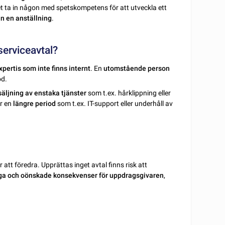
t ta in någon med spetskompetens för att utveckla ett
än en anställning
.
serviceavtal?
xpertis som inte finns internt
. En
utomstående person
od.
säljning av enstaka tjänster
som t.ex. hårklippning eller
r en
längre period
som t.ex. IT-support eller underhåll av
 att föredra. Upprättas inget avtal finns risk att
iga och oönskade konsekvenser för uppdragsgivaren
,
.