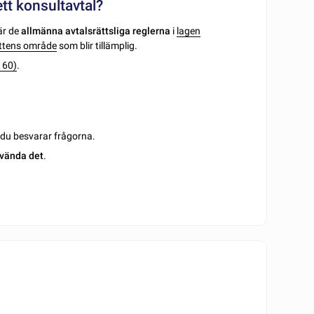
ett konsultavtal?
är de
allmänna avtalsrättsliga reglerna
i
lagen
ättens område
som blir tillämplig.
160)
.
m du besvarar frågorna.
vända det
.