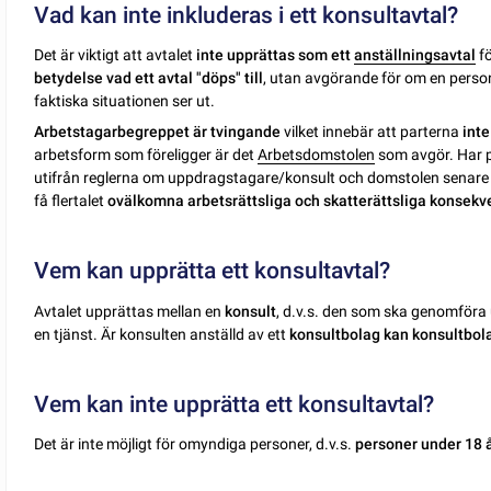
Vad kan inte inkluderas i ett konsultavtal?
Det är viktigt att avtalet
inte upprättas som ett
anställningsavtal
fö
betydelse vad ett avtal "döps" till
, utan avgörande för om en person
faktiska situationen ser ut.
Arbetstagarbegreppet är tvingande
vilket innebär att parterna
inte
arbetsform som föreligger är det
Arbetsdomstolen
som avgör. Har p
utifrån reglerna om uppdragstagare/konsult och domstolen senare 
få flertalet
ovälkomna arbetsrättsliga och skatterättsliga konsekv
Vem kan upprätta ett konsultavtal?
Avtalet upprättas mellan en
konsult
, d.v.s. den som ska genomföra
en tjänst. Är konsulten anställd av ett
konsultbolag kan konsultbola
Vem kan inte upprätta ett konsultavtal?
Det är inte möjligt för omyndiga personer, d.v.s.
personer under 18 