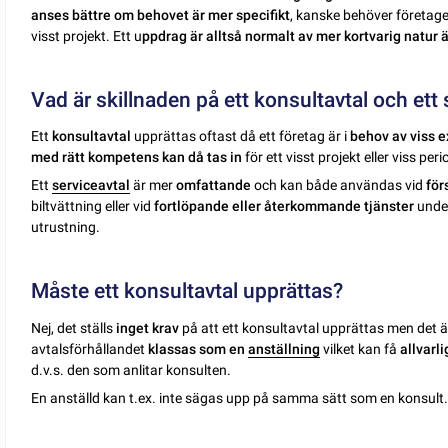
anses bättre om behovet är mer specifikt
, kanske behöver företage
visst projekt. Ett u
ppdrag är alltså normalt av mer kortvarig natur 
Vad är skillnaden på ett konsultavtal och ett 
Ett
konsultavtal
upprättas oftast då ett företag är i
behov av viss e
med rätt kompetens kan då tas in
för ett visst projekt eller viss peri
Ett
serviceavtal
är mer
omfattande
och kan både användas vid
för
biltvättning eller vid
fortlöpande eller återkommande tjänster
unde
utrustning.
Måste ett konsultavtal upprättas?
Nej, det ställs
inget krav
på att ett konsultavtal upprättas men det är
avtalsförhållandet
klassas som en
anställning
vilket kan få
allvarl
d.v.s. den som anlitar konsulten.
En anställd kan t.ex. inte sägas upp på samma sätt som en konsult