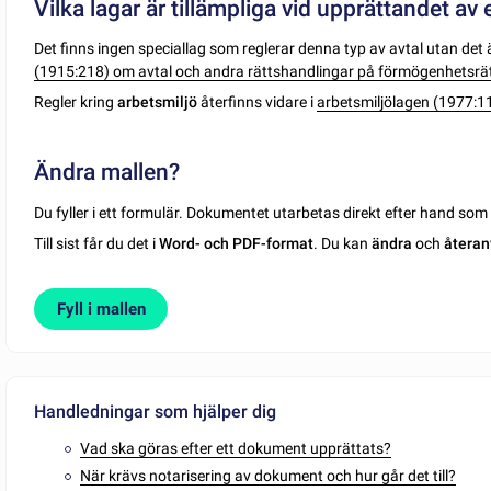
Vilka lagar är tillämpliga vid upprättandet av 
Det finns ingen speciallag som reglerar denna typ av avtal utan det 
(1915:218) om avtal och andra rättshandlingar på förmögenhetsr
Regler kring
arbetsmiljö
återfinns vidare i
arbetsmiljölagen (1977:1
Ändra mallen?
Du fyller i ett formulär. Dokumentet utarbetas direkt efter hand so
Till sist får du det i
Word- och PDF-format
. Du kan
ändra
och
återan
Fyll i mallen
Handledningar som hjälper dig
Vad ska göras efter ett dokument upprättats?
När krävs notarisering av dokument och hur går det till?