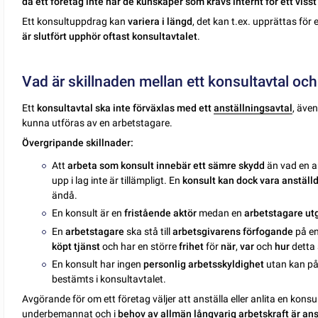
då ett företag inte har de kunskaper som krävs internt för ett visst
Ett konsultuppdrag kan
variera i längd
, det kan t.ex. upprättas för e
är slutfört upphör oftast konsultavtalet
.
Vad är skillnaden mellan ett konsultavtal och
Ett
konsultavtal ska inte förväxlas med ett
anställningsavtal
, även
kunna utföras av en arbetstagare.
Övergripande skillnader:
Att
arbeta som konsult innebär ett sämre skydd
än vad en a
upp i lag inte är tillämpligt. En
konsult kan dock vara anställd
ändå.
En konsult är en
fristående aktör
medan en
arbetstagare utg
En
arbetstagare
ska stå till
arbetsgivarens förfogande
på e
köpt tjänst
och har en större
frihet
för
när
,
var
och
hur
detta 
En konsult har ingen
personlig arbetsskyldighet
utan kan på 
bestämts i konsultavtalet.
Avgörande för om ett företag väljer att anställa eller anlita en konsu
underbemannat och i
behov av allmän långvarig arbetskraft är ans