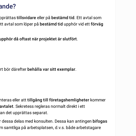
lande?
upprättas
tillsvidare
eller på
bestämd tid
. Ett avtal som
t avtal som löper på
bestämd tid
upphör vid ett
förväg
 upphör då oftast när projektet är slutfört
.
rt bör därefter
behålla var sitt exemplar
.
eras eller att
tillgång till företagshemligheter
kommer
avtalet
. Sekretess regleras normalt direkt i ett
an det upprättas separat.
ör dessa delas med konsulten. Dessa kan antingen
bifogas
 samtliga på arbetsplatsen, d.v.s. både arbetstagare