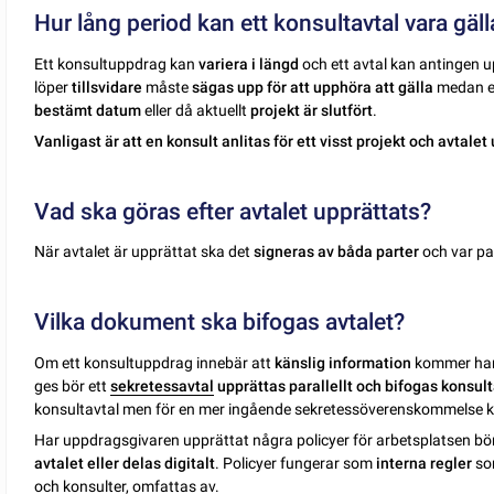
Hur lång period kan ett konsultavtal vara gäl
Ett konsultuppdrag kan
variera i längd
och ett avtal kan antingen 
löper
tillsvidare
måste
sägas upp för att upphöra att gälla
medan et
bestämt datum
eller då aktuellt
projekt är slutfört
.
Vanligast är att en konsult anlitas för ett visst projekt och avtalet
Vad ska göras efter avtalet upprättats?
När avtalet är upprättat ska det
signeras av båda parter
och var pa
Vilka dokument ska bifogas avtalet?
Om ett konsultuppdrag innebär att
känslig information
kommer hant
ges bör ett
sekretessavtal
upprättas parallellt och bifogas konsult
konsultavtal men för en mer ingående sekretessöverenskommelse k
Har uppdragsgivaren upprättat några policyer för arbetsplatsen b
avtalet eller delas digitalt
. Policyer fungerar som
interna regler
som
och konsulter, omfattas av.